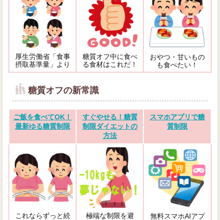
厚生労働省「食事
糖質オフ中に食べ
おやつ・甘いもの
摂取基準量」より
る食材はこれだ！
も食べたい！
糖質オフの新常識
ご飯を食べてOK！
すぐやせる！糖質
スマホアプリで糖
最新ゆる糖質制限
制限ダイエットの
質制限
方法
これならずっと続
極端な制限を避
無料スマホAIアプ