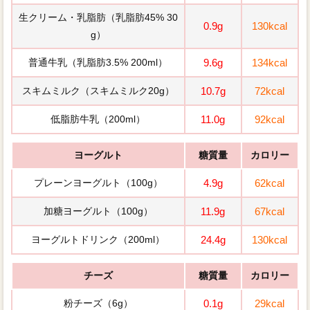
【野菜・キノコ】糖質量・カロリーの一覧
生クリーム・乳脂肪（乳脂肪45% 30
0.9g
130kcal
g）
【乳製品・果物】糖質量・カロリーの一覧
普通牛乳（乳脂肪3.5% 200ml）
9.6g
134kcal
【お菓子・ドリンク・その他】糖質量・カロリーの一覧
スキムミルク（スキムミルク20g）
10.7g
72kcal
【外食等】糖質量・カロリーの一覧
低脂肪牛乳（200ml）
11.0g
92kcal
ヨーグルト
糖質量
カロリー
プレーンヨーグルト（100g）
4.9g
62kcal
加糖ヨーグルト（100g）
11.9g
67kcal
ヨーグルトドリンク（200ml）
24.4g
130kcal
チーズ
糖質量
カロリー
粉チーズ（6g）
0.1g
29kcal