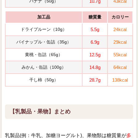
バナナ（50g）
10.7g
43kcal
加工品
糖質量
カロリー
ドライプルーン（10g）
5.5g
24kcal
パイナップル・缶詰（35g）
6.9g
29kcal
黄桃・缶詰（65g）
12.5g
55kcal
みかん・缶詰（100g）
14.8g
64kcal
干し柿（50g）
28.7g
138kcal
【乳製品・果物】まとめ
乳製品(例：牛乳、加糖ヨーグルト)、果物類は糖質量が
多