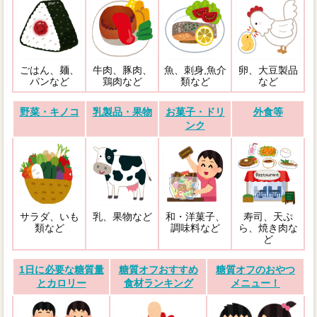
ごはん、麺、
牛肉、豚肉、
魚、刺身,魚介
卵、大豆製品
パンなど
鶏肉など
類など
など
野菜・キノコ
乳製品・果物
お菓子・ドリ
外食等
ンク
サラダ、いも
乳、果物など
和・洋菓子、
寿司、天ぷ
類など
調味料など
ら、焼き肉な
ど
1日に必要な糖質量
糖質オフおすすめ
糖質オフのおやつ
とカロリー
食材ランキング
メニュー！