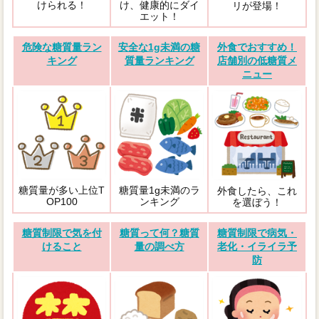
けられる！
け、健康的にダイ
リが登場！
エット！
危険な糖質量ラン
安全な1g未満の糖
外食でおすすめ！
キング
質量ランキング
店舗別の低糖質メ
ニュー
糖質量が多い上位T
糖質量1g未満のラ
外食したら、これ
OP100
ンキング
を選ぼう！
糖質制限で気を付
糖質って何？糖質
糖質制限で病気・
けること
量の調べ方
老化・イライラ予
防